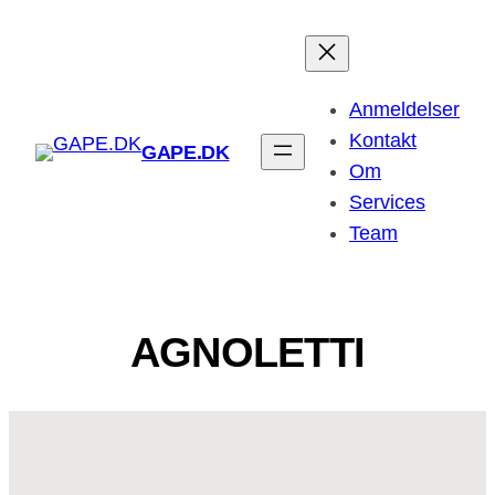
Spring
til
indhold
Anmeldelser
Kontakt
GAPE.DK
Om
Services
Team
AGNOLETTI